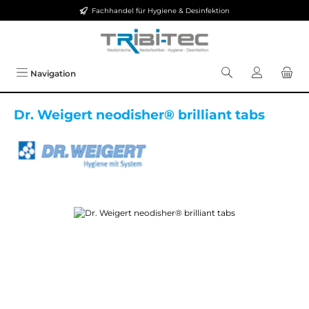
Fachhandel für Hygiene & Desinfektion
Zum Hauptinhalt springen
Navigation
Dr. Weigert neodisher® brilliant tabs
Bildergalerie überspringen