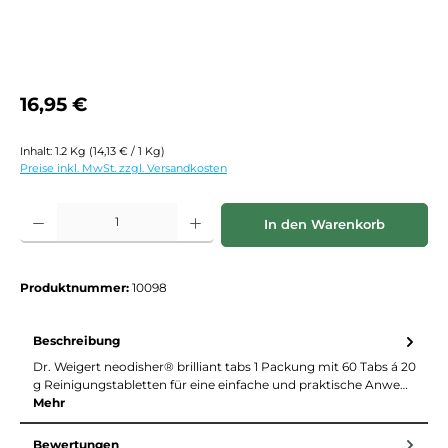
Regulärer Preis:
16,95 €
Inhalt:
1.2 Kg
(14,13 € / 1 Kg)
Preise inkl. MwSt. zzgl. Versandkosten
Produkt Anzahl: Gib den gewünschten Wert ein oder benutze die Schaltf
In den Warenkorb
Produktnummer:
10098
Beschreibung
Dr. Weigert neodisher® brilliant tabs 1 Packung mit 60 Tabs á 20
g Reinigungstabletten für eine einfache und praktische Anwe…
Mehr
Bewertungen